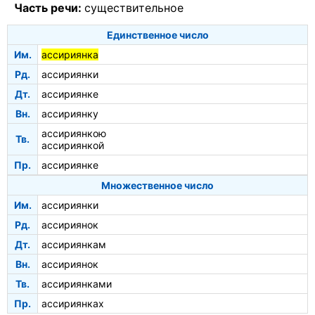
Часть речи:
существительное
Единственное число
Им.
ассириянка
Рд.
ассириянки
Дт.
ассириянке
Вн.
ассириянку
ассириянкою
Тв.
ассириянкой
Пр.
ассириянке
Множественное число
Им.
ассириянки
Рд.
ассириянок
Дт.
ассириянкам
Вн.
ассириянок
Тв.
ассириянками
Пр.
ассириянках