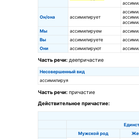
ассими
ассими
Он/она
ассимилирует
ассими
ассими
Мы
ассимилируем
ассими
Вы
ассимилируете
ассими
Они
ассимилируют
ассими
Часть речи:
деепричастие
Несовершенный вид
ассимилируя
Часть речи:
причастие
Действительное причастие:
Единст
Мужской род
Же