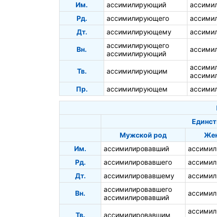
Им.
ассимилирующий
ассими
Рд.
ассимилирующего
ассими
Дт.
ассимилирующему
ассими
ассимилирующего
Вн.
ассими
ассимилирующий
ассими
Тв.
ассимилирующим
ассими
Пр.
ассимилирующем
ассими
Единст
Мужской род
Жен
Им.
ассимилировавший
ассимил
Рд.
ассимилировавшего
ассимил
Дт.
ассимилировавшему
ассимил
ассимилировавшего
Вн.
ассими
ассимилировавший
ассими
Тв.
ассимилировавшим