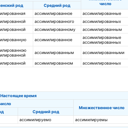
число
енский род
Средний род
илированная
ассимилированное
ассимилированные
илированной
ассимилированного
ассимилированных
илированной
ассимилированному
ассимилированным
ассимилированные
илированную
ассимилированное
ассимилированных
илированною
ассимилированным
ассимилированными
илированной
илированной
ассимилированном
ассимилированных
Настоящее время
число
Множественное число
од
Средний род
ассимилируемо
ассимилируемы