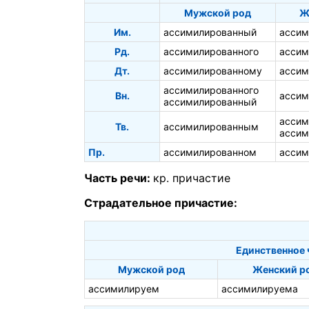
Мужской род
Ж
Им.
ассимилированный
ассим
Рд.
ассимилированного
ассим
Дт.
ассимилированному
ассим
ассимилированного
Вн.
ассим
ассимилированный
ассим
Тв.
ассимилированным
ассим
Пр.
ассимилированном
ассим
Часть речи:
кр. причастие
Страдательное причастие:
Единственное 
Мужской род
Женский р
ассимилируем
ассимилируема