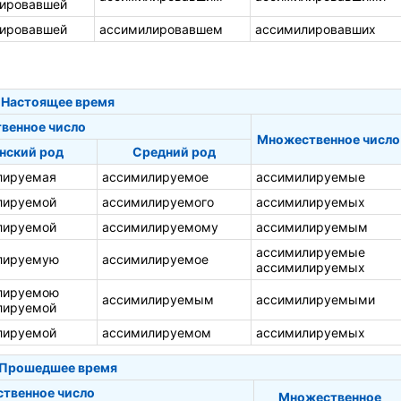
ировавшей
ировавшей
ассимилировавшем
ассимилировавших
Настоящее время
венное число
Множественное число
нский род
Средний род
лируемая
ассимилируемое
ассимилируемые
лируемой
ассимилируемого
ассимилируемых
лируемой
ассимилируемому
ассимилируемым
ассимилируемые
лируемую
ассимилируемое
ассимилируемых
лируемою
ассимилируемым
ассимилируемыми
лируемой
лируемой
ассимилируемом
ассимилируемых
Прошедшее время
ственное число
Множественное