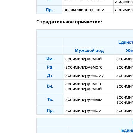
ассимил
Пр.
ассимилировавшем
ассимил
Страдательное причастие:
Единст
Мужской род
Же
Им.
ассимилируемый
ассими
Рд.
ассимилируемого
ассими
Дт.
ассимилируемому
ассими
ассимилируемого
Вн.
ассими
ассимилируемый
ассими
Тв.
ассимилируемым
ассими
Пр.
ассимилируемом
ассими
Един