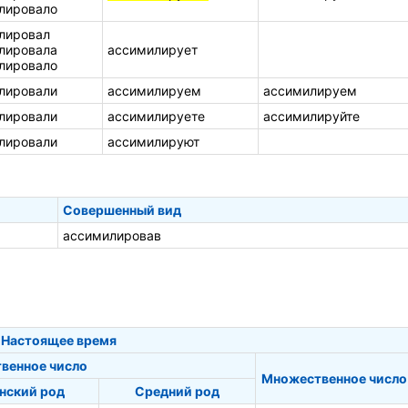
лировало
лировал
лировала
ассимилирует
лировало
лировали
ассимилируем
ассимилируем
лировали
ассимилируете
ассимилируйте
лировали
ассимилируют
Совершенный вид
ассимилировав
Настоящее время
венное число
Множественное число
нский род
Средний род