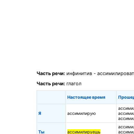
Часть речи:
инфинитив -
ассимилирова
Часть речи:
глагол
Настоящее время
Проше
ассими
Я
ассимилирую
ассими
ассими
ассими
Ты
ассимилируешь
ассими