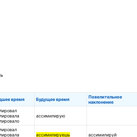
ть
Повелительное
дшее время
Будущее время
наклонение
лировал
лировала
ассимилирую
лировало
лировал
лировала
ассимилируешь
ассимилируй