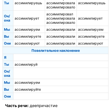
Ты
ассимилируешь
ассимилировала
ассимилируешь
ассимилировало
ассимилировал
Он/
ассимилирует
ассимилировала
ассимилирует
она
ассимилировало
Мы
ассимилируем
ассимилировали
ассимилируем
Вы
ассимилируете
ассимилировали
ассимилируете
Они
ассимилируют
ассимилировали
ассимилируют
Повелительное наклонение
Я
Ты
ассимилируй
Он/
она
Мы
ассимилируем
Вы
ассимилируйте
Они
Часть речи:
деепричастие