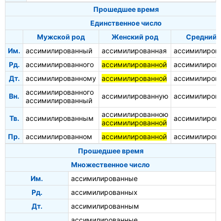
Прошедшее время
Единственное число
Мужской род
Женский род
Средний 
Им.
ассимилированный
ассимилированная
ассимилиров
Рд.
ассимилированного
ассимилированной
ассимилиров
Дт.
ассимилированному
ассимилированной
ассимилиров
ассимилированного
Вн.
ассимилированную
ассимилиров
ассимилированный
ассимилированною
Тв.
ассимилированным
ассимилиров
ассимилированной
Пр.
ассимилированном
ассимилированной
ассимилиров
Прошедшее время
Множественное число
Им.
ассимилированные
Рд.
ассимилированных
Дт.
ассимилированным
ассимилированные