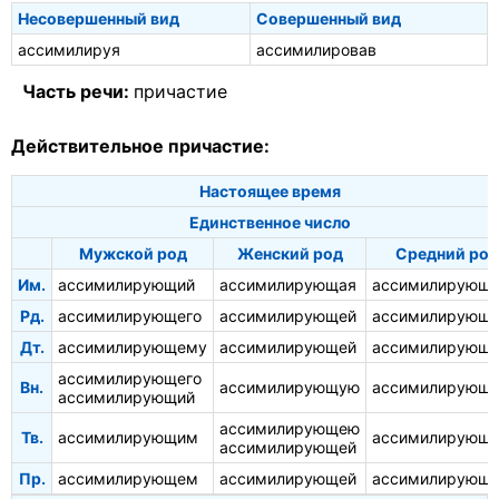
Несовершенный вид
Совершенный вид
ассимилируя
ассимилировав
Часть речи:
причастие
Действительное причастие:
Настоящее время
Единственное число
Мужской род
Женский род
Средний род
Им.
ассимилирующий
ассимилирующая
ассимилирующ
Рд.
ассимилирующего
ассимилирующей
ассимилирующе
Дт.
ассимилирующему
ассимилирующей
ассимилирующ
ассимилирующего
Вн.
ассимилирующую
ассимилирующ
ассимилирующий
ассимилирующею
Тв.
ассимилирующим
ассимилирующ
ассимилирующей
Пр.
ассимилирующем
ассимилирующей
ассимилирующ