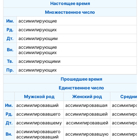
Настоящее время
Множественное число
Им.
ассимилирующие
Рд.
ассимилирующих
Дт.
ассимилирующим
ассимилирующие
Вн.
ассимилирующих
Тв.
ассимилирующими
Пр.
ассимилирующих
Прошедшее время
Единственное число
Мужской род
Женский род
Средний
Им.
ассимилировавший
ассимилировавшая
ассимилиро
Рд.
ассимилировавшего
ассимилировавшей
ассимилиро
Дт.
ассимилировавшему
ассимилировавшей
ассимилиро
ассимилировавшего
Вн.
ассимилировавшую
ассимилиро
ассимилировавший