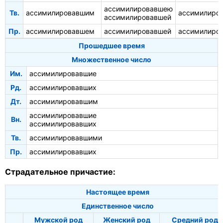
ассимилировавшею
Тв.
ассимилировавшим
ассимилиро
ассимилировавшей
Пр.
ассимилировавшем
ассимилировавшей
ассимилиро
Прошедшее время
Множественное число
Им.
ассимилировавшие
Рд.
ассимилировавших
Дт.
ассимилировавшим
ассимилировавшие
Вн.
ассимилировавших
Тв.
ассимилировавшими
Пр.
ассимилировавших
Страдательное причастие:
Настоящее время
Единственное число
Мужской род
Женский род
Средний род