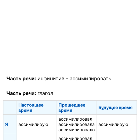
Часть речи:
инфинитив -
ассимилировать
Часть речи:
глагол
Настоящее
Прошедшее
Будущее время
время
время
ассимилировал
Я
ассимилирую
ассимилировала
ассимилирую
ассимилировало
ассимилировал