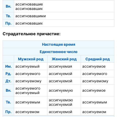
ассигновавшие
Вн.
ассигновавших
Тв.
ассигновавшими
Пр.
ассигновавших
Страдательное причастие:
Настоящее время
Единственное число
Мужской род
Женский род
Средний род
Им.
ассигнуемый
ассигнуемая
ассигнуемое
Рд.
ассигнуемого
ассигнуемой
ассигнуемого
Дт.
ассигнуемому
ассигнуемой
ассигнуемому
ассигнуемого
Вн.
ассигнуемую
ассигнуемое
ассигнуемый
ассигнуемою
Тв.
ассигнуемым
ассигнуемым
ассигнуемой
Пр.
ассигнуемом
ассигнуемой
ассигнуемом