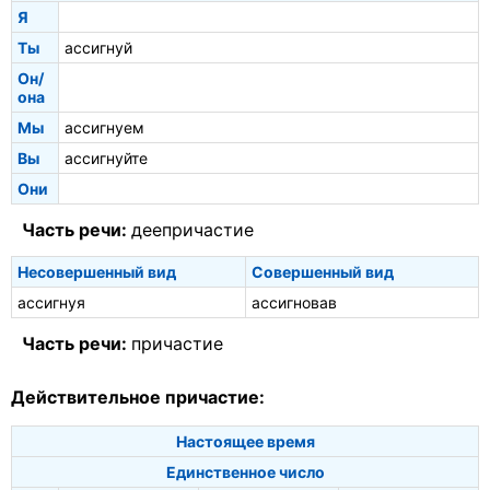
Я
Ты
ассигнуй
Он/
она
Мы
ассигнуем
Вы
ассигнуйте
Они
Часть речи:
деепричастие
Несовершенный вид
Совершенный вид
ассигнуя
ассигновав
Часть речи:
причастие
Действительное причастие:
Настоящее время
Единственное число