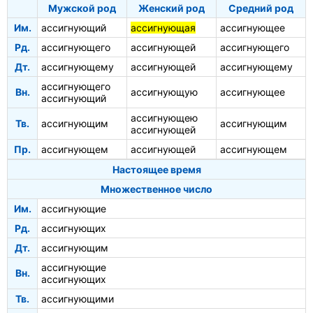
Мужской род
Женский род
Средний род
Им.
ассигнующий
ассигнующая
ассигнующее
Рд.
ассигнующего
ассигнующей
ассигнующего
Дт.
ассигнующему
ассигнующей
ассигнующему
ассигнующего
Вн.
ассигнующую
ассигнующее
ассигнующий
ассигнующею
Тв.
ассигнующим
ассигнующим
ассигнующей
Пр.
ассигнующем
ассигнующей
ассигнующем
Настоящее время
Множественное число
Им.
ассигнующие
Рд.
ассигнующих
Дт.
ассигнующим
ассигнующие
Вн.
ассигнующих
Тв.
ассигнующими