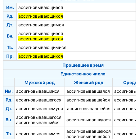
Им.
ассигновывающиеся
Рд.
ассигновывающихся
Дт.
ассигновывающимся
ассигновывающиеся
Вн.
ассигновывающихся
Тв.
ассигновывающимися
Пр.
ассигновывающихся
Прошедшее время
Единственное число
Мужской род
Женский род
Средни
Им.
ассигновывавшийся
ассигновывавшаяся
ассигновы
Рд.
ассигновывавшегося
ассигновывавшейся
ассигновы
Дт.
ассигновывавшемуся
ассигновывавшейся
ассигновы
ассигновывавшегося
Вн.
ассигновывавшуюся
ассигновы
ассигновывавшийся
ассигновывавшеюся
Тв.
ассигновывавшимся
ассигновы
ассигновывавшейся