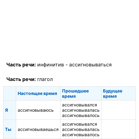
Часть речи:
инфинитив -
ассигновываться
Часть речи:
глагол
Прошедшее
Будущее
Настоящее время
время
время
ассигновывался
Я
ассигновываюсь
ассигновывалась
ассигновывалось
ассигновывался
Ты
ассигновываешься
ассигновывалась
ассигновывалось