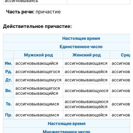
ассигновываясь
Часть речи:
причастие
Действительное причастие:
Настоящее время
Единственное число
Мужской род
Женский род
Сред
Им.
ассигновывающийся
ассигновывающаяся
ассигнов
Рд.
ассигновывающегося
ассигновывающейся
ассигнов
Дт.
ассигновывающемуся
ассигновывающейся
ассигнов
ассигновывающегося
Вн.
ассигновывающуюся
ассигнов
ассигновывающийся
ассигновывающеюся
Тв.
ассигновывающимся
ассигнов
ассигновывающейся
Пр.
ассигновывающемся
ассигновывающейся
ассигнов
Настоящее время
Множественное число