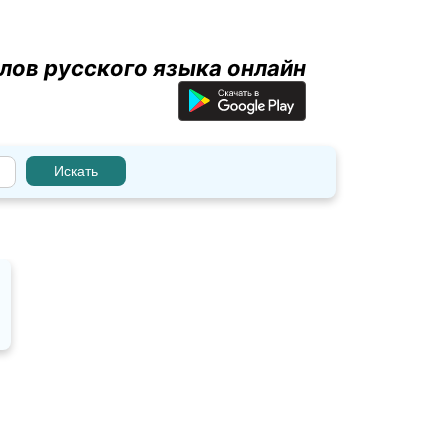
лов русского языка онлайн