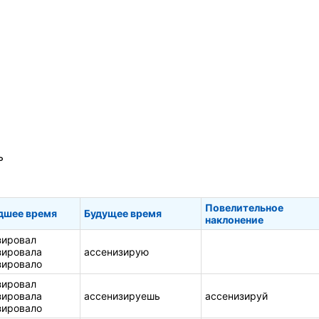
ь
Повелительное
дшее время
Будущее время
наклонение
зировал
зировала
ассенизирую
зировало
зировал
зировала
ассенизируешь
ассенизируй
зировало