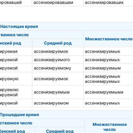
ировавшей
ассенизировавшем
ассенизировавших
Настоящее время
венное число
Множественное число
нский род
Средний род
зируемая
ассенизируемое
ассенизируемые
зируемой
ассенизируемого
ассенизируемых
зируемой
ассенизируемому
ассенизируемым
ассенизируемые
зируемую
ассенизируемое
ассенизируемых
зируемою
ассенизируемым
ассенизируемыми
зируемой
зируемой
ассенизируемом
ассенизируемых
Прошедшее время
ственное число
Множественное
число
енский род
Средний род