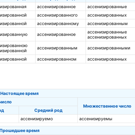
изированная
ассенизированное
ассенизированные
изированной
ассенизированного
ассенизированных
изированной
ассенизированному
ассенизированным
ассенизированные
низированную
ассенизированное
ассенизированных
низированною
ассенизированным
ассенизированными
изированной
изированной
ассенизированном
ассенизированных
Настоящее время
число
Множественное число
од
Средний род
ассенизируемо
ассенизируемы
Прошедшее время