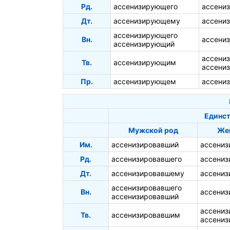
Рд.
ассенизирующего
ассени
Дт.
ассенизирующему
ассени
ассенизирующего
Вн.
ассени
ассенизирующий
ассени
Тв.
ассенизирующим
ассени
Пр.
ассенизирующем
ассени
Единст
Мужской род
Же
Им.
ассенизировавший
ассениз
Рд.
ассенизировавшего
ассениз
Дт.
ассенизировавшему
ассениз
ассенизировавшего
Вн.
ассени
ассенизировавший
ассени
Тв.
ассенизировавшим
ассениз