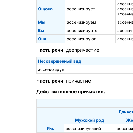
ассени
Он/она
ассенизирует
ассени
ассени
Мы
ассенизируем
ассени
Вы
ассенизируете
ассени
Они
ассенизируют
ассени
Часть речи:
деепричастие
Несовершенный вид
ассенизируя
Часть речи:
причастие
Действительное причастие:
Единс
Мужской род
Же
Им.
ассенизирующий
ассени