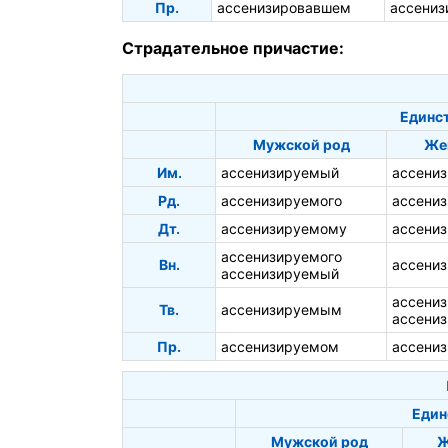
Пр.
ассенизировавшем
ассениз
Страдательное причастие:
Единст
Мужской род
Же
Им.
ассенизируемый
ассени
Рд.
ассенизируемого
ассени
Дт.
ассенизируемому
ассени
ассенизируемого
Вн.
ассени
ассенизируемый
ассени
Тв.
ассенизируемым
ассени
Пр.
ассенизируемом
ассени
Един
Мужской род
Ж