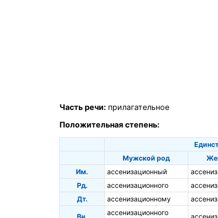
Часть речи:
прилагательное
Положительная степень:
Единст
Мужской род
Же
Им.
ассенизационный
ассениз
Рд.
ассенизационного
ассениз
Дт.
ассенизационному
ассениз
ассенизационного
Вн.
ассени