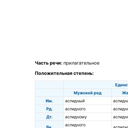
Часть речи:
прилагательное
Положительная степень:
Единс
Мужской род
Же
Им.
аспидный
аспидн
Рд.
аспидного
аспидн
Дт.
аспидному
аспидн
аспидного
Вн.
аспидн