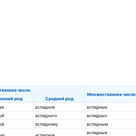
твенное число
Множественное число
нский род
Средний род
ая
аспидное
аспидные
ой
аспидного
аспидных
ой
аспидному
аспидным
аспидные
ую
аспидное