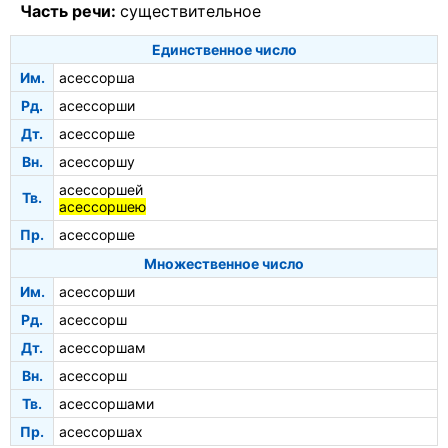
Часть речи:
существительное
Единственное число
Им.
асессорша
Рд.
асессорши
Дт.
асессорше
Вн.
асессоршу
асессоршей
Тв.
асессоршею
Пр.
асессорше
Множественное число
Им.
асессорши
Рд.
асессорш
Дт.
асессоршам
Вн.
асессорш
Тв.
асессоршами
Пр.
асессоршах