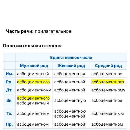
Часть речи:
прилагательное
Положительная степень:
Единственное число
Мужской род
Женский род
Средний род
Им.
асбоцементный
асбоцементная
асбоцементное
Рд.
асбоцементного
асбоцементной
асбоцементного
Дт.
асбоцементному
асбоцементной
асбоцементному
асбоцементного
Вн.
асбоцементную
асбоцементное
асбоцементный
асбоцементною
Тв.
асбоцементным
асбоцементным
асбоцементной
Пр.
асбоцементном
асбоцементной
асбоцементном