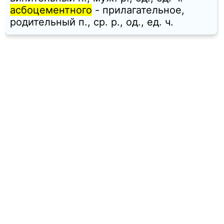
асбоцементного
- прилагательное,
родительный п., ср. p., од., ед. ч.