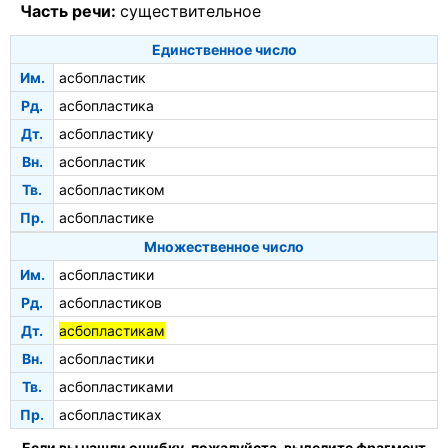
Часть речи:
существительное
Единственное число
Им.
асбопластик
Рд.
асбопластика
Дт.
асбопластику
Вн.
асбопластик
Тв.
асбопластиком
Пр.
асбопластике
Множественное число
Им.
асбопластики
Рд.
асбопластиков
Дт.
асбопластикам
Вн.
асбопластики
Тв.
асбопластиками
Пр.
асбопластиках
Если вы нашли ошибку, пожалуйста, выделите фрагмент