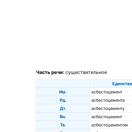
Часть речи:
существительное
Единстве
Им.
асбестоцемент
Рд.
асбестоцемента
Дт.
асбестоцементу
Вн.
асбестоцемент
Тв.
асбестоцементом