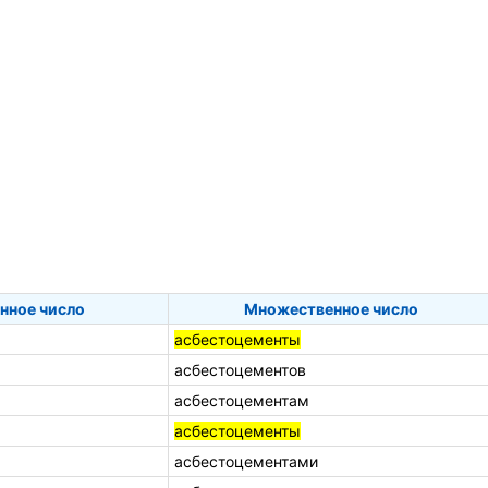
нное число
Множественное число
асбестоцементы
асбестоцементов
асбестоцементам
асбестоцементы
асбестоцементами