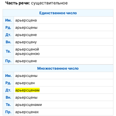
Часть речи:
существительное
Единственное число
Им.
арьерсцена
Рд.
арьерсцены
Дт.
арьерсцене
Вн.
арьерсцену
арьерсценой
Тв.
арьерсценою
Пр.
арьерсцене
Множественное число
Им.
арьерсцены
Рд.
арьерсцен
Дт.
арьерсценам
Вн.
арьерсцены
Тв.
арьерсценами
Пр.
арьерсценах