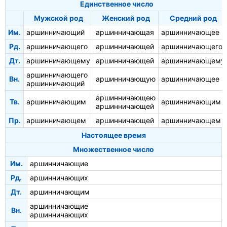
Единственное число
Мужской род
Женский род
Средний род
Им.
аршинничающий
аршинничающая
аршинничающее
Рд.
аршинничающего
аршинничающей
аршинничающего
Дт.
аршинничающему
аршинничающей
аршинничающему
аршинничающего
Вн.
аршинничающую
аршинничающее
аршинничающий
аршинничающею
Тв.
аршинничающим
аршинничающим
аршинничающей
Пр.
аршинничающем
аршинничающей
аршинничающем
Настоящее время
Множественное число
Им.
аршинничающие
Рд.
аршинничающих
Дт.
аршинничающим
аршинничающие
Вн.
аршинничающих