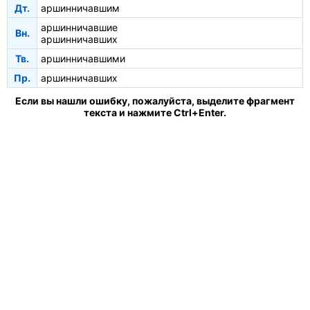
Дт.
аршинничавшим
аршинничавшие
Вн.
аршинничавших
Тв.
аршинничавшими
Пр.
аршинничавших
Если вы нашли ошибку, пожалуйста, выделите фрагмент
текста и нажмите Ctrl+Enter.