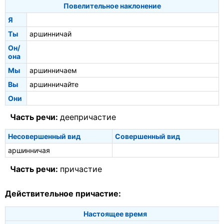
Повелительное наклонение
Я
Ты
аршинничай
Он/
она
Мы
аршинничаем
Вы
аршинничайте
Они
Часть речи:
деепричастие
Несовершенный вид
Совершенный вид
аршинничая
Часть речи:
причастие
Действительное причастие:
Настоящее время