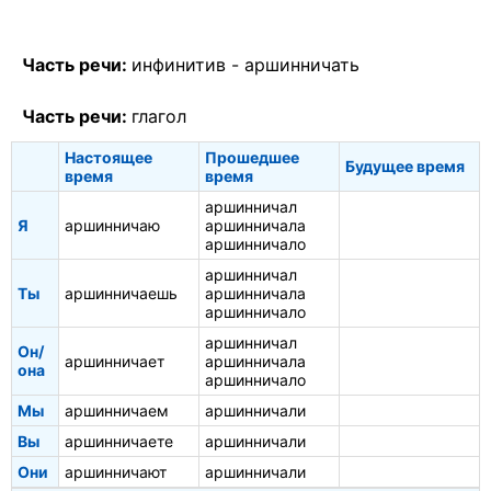
Часть речи:
инфинитив -
аршинничать
Часть речи:
глагол
Настоящее
Прошедшее
Будущее время
время
время
аршинничал
Я
аршинничаю
аршинничала
аршинничало
аршинничал
Ты
аршинничаешь
аршинничала
аршинничало
аршинничал
Он/
аршинничает
аршинничала
она
аршинничало
Мы
аршинничаем
аршинничали
Вы
аршинничаете
аршинничали
Они
аршинничают
аршинничали