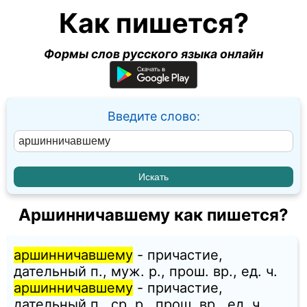
Как пишется?
Формы слов русского языка онлайн
Введите слово:
Аршинничавшему как пишется?
аршинничавшему
- причастие,
дательный п., муж. p., прош. вр., ед. ч.
аршинничавшему
- причастие,
дательный п., ср. p., прош. вр., ед. ч.