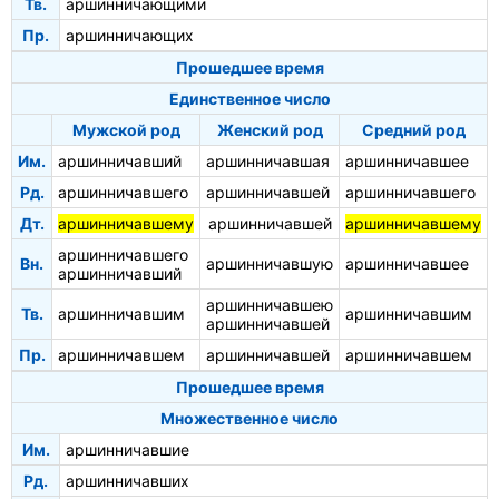
Тв.
аршинничающими
Пр.
аршинничающих
Прошедшее время
Единственное число
Мужской род
Женский род
Средний род
Им.
аршинничавший
аршинничавшая
аршинничавшее
Рд.
аршинничавшего
аршинничавшей
аршинничавшего
Дт.
аршинничавшему
аршинничавшей
аршинничавшему
аршинничавшего
Вн.
аршинничавшую
аршинничавшее
аршинничавший
аршинничавшею
Тв.
аршинничавшим
аршинничавшим
аршинничавшей
Пр.
аршинничавшем
аршинничавшей
аршинничавшем
Прошедшее время
Множественное число
Им.
аршинничавшие
Рд.
аршинничавших