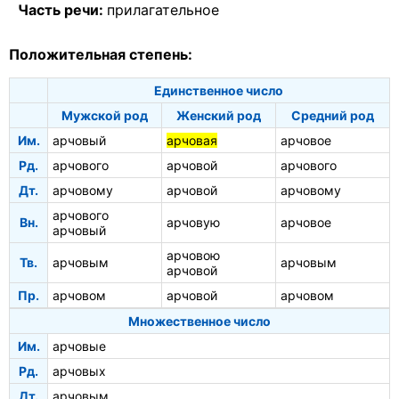
Часть речи:
прилагательное
Положительная степень:
Единственное число
Мужской род
Женский род
Средний род
Им.
арчовый
арчовая
арчовое
Рд.
арчового
арчовой
арчового
Дт.
арчовому
арчовой
арчовому
арчового
Вн.
арчовую
арчовое
арчовый
арчовою
Тв.
арчовым
арчовым
арчовой
Пр.
арчовом
арчовой
арчовом
Множественное число
Им.
арчовые
Рд.
арчовых
Дт.
арчовым