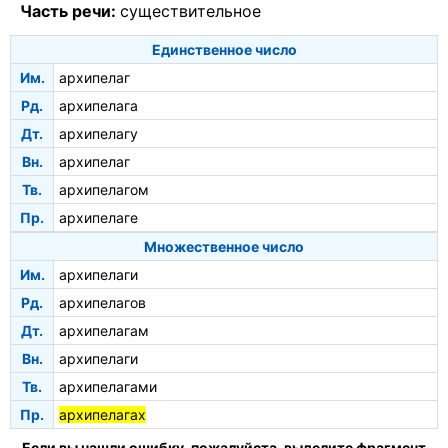
Часть речи:
существительное
Единственное число
Им.
архипелаг
Рд.
архипелага
Дт.
архипелагу
Вн.
архипелаг
Тв.
архипелагом
Пр.
архипелаге
Множественное число
Им.
архипелаги
Рд.
архипелагов
Дт.
архипелагам
Вн.
архипелаги
Тв.
архипелагами
Пр.
архипелагах
Если вы нашли ошибку, пожалуйста, выделите фрагмент