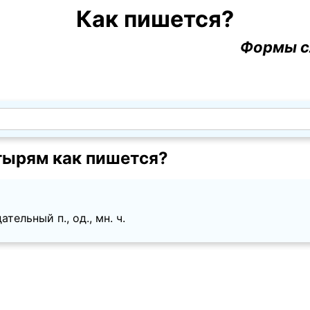
Как пишется?
Формы с
ырям как пишется?
тельный п., од., мн. ч.