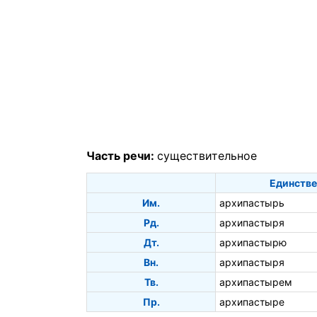
Часть речи:
существительное
Единстве
Им.
архипастырь
Рд.
архипастыря
Дт.
архипастырю
Вн.
архипастыря
Тв.
архипастырем
Пр.
архипастыре