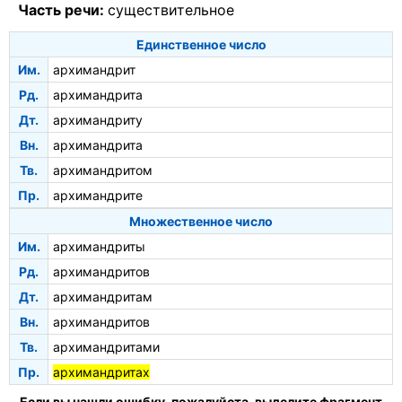
Часть речи:
существительное
Единственное число
Им.
архимандрит
Рд.
архимандрита
Дт.
архимандриту
Вн.
архимандрита
Тв.
архимандритом
Пр.
архимандрите
Множественное число
Им.
архимандриты
Рд.
архимандритов
Дт.
архимандритам
Вн.
архимандритов
Тв.
архимандритами
Пр.
архимандритах
Если вы нашли ошибку, пожалуйста, выделите фрагмент