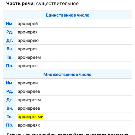
Часть речи:
существительное
Единственное число
Им.
архиерей
Рд.
архиерея
Дт.
архиерею
Вн.
архиерея
Тв.
архиереем
Пр.
архиерее
Множественное число
Им.
архиереи
Рд.
архиереев
Дт.
архиереям
Вн.
архиереев
Тв.
архиереями
Пр.
архиереях
Если вы нашли ошибку, пожалуйста, выделите фрагмент