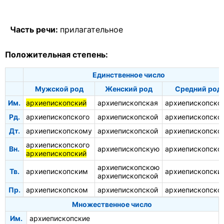
Часть речи:
прилагательное
Положительная степень:
Единственное число
Мужской род
Женский род
Средний род
Им.
архиепископский
архиепископская
архиепископско
Рд.
архиепископского
архиепископской
архиепископско
Дт.
архиепископскому
архиепископской
архиепископско
архиепископского
Вн.
архиепископскую
архиепископско
архиепископский
архиепископскою
Тв.
архиепископским
архиепископски
архиепископской
Пр.
архиепископском
архиепископской
архиепископско
Множественное число
Им.
архиепископские