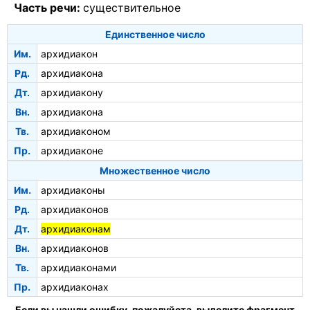
Часть речи:
существительное
Единственное число
Им.
архидиакон
Рд.
архидиакона
Дт.
архидиакону
Вн.
архидиакона
Тв.
архидиаконом
Пр.
архидиаконе
Множественное число
Им.
архидиаконы
Рд.
архидиаконов
Дт.
архидиаконам
Вн.
архидиаконов
Тв.
архидиаконами
Пр.
архидиаконах
Если вы нашли ошибку, пожалуйста, выделите фрагмент