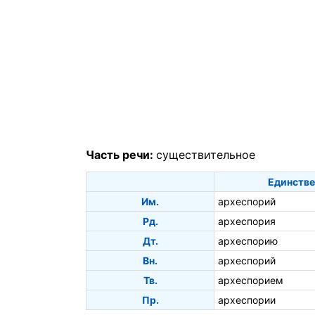
Часть речи:
существительное
Единстве
Им.
археспорий
Рд.
археспория
Дт.
археспорию
Вн.
археспорий
Тв.
археспорием
Пр.
археспории