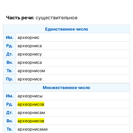
Часть речи:
существительное
Единственное число
Им.
археорнис
Рд.
археорниса
Дт.
археорнису
Вн.
археорниса
Тв.
археорнисом
Пр.
археорнисе
Множественное число
Им.
археорнисы
Рд.
археорнисов
Дт.
археорнисам
Вн.
археорнисов
Тв.
археорнисами