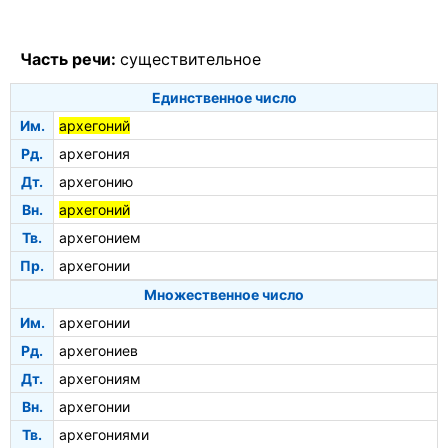
Часть речи:
существительное
Единственное число
Им.
архегоний
Рд.
архегония
Дт.
архегонию
Вн.
архегоний
Тв.
архегонием
Пр.
архегонии
Множественное число
Им.
архегонии
Рд.
архегониев
Дт.
архегониям
Вн.
архегонии
Тв.
архегониями