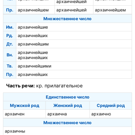
архаичнейшей
Пр.
архаичнейшем
архаичнейшей
архаичнейшем
Множественное число
Им.
архаичнейшие
Рд.
архаичнейших
Дт.
архаичнейшим
архаичнейшие
Вн.
архаичнейших
Тв.
архаичнейшими
Пр.
архаичнейших
Часть речи:
кр. прилагательное
Единственное число
Мужской род
Женский род
Средний род
архаичен
архаична
архаично
Множественное число
архаичны