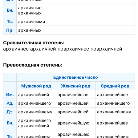
архаичные
Вн.
архаичных
Тв.
архаичными
Пр.
архаичных
Сравнительная степень:
архаичнее
архаичней
поархаичнее
поархаичней
Превосходная степень:
Единственное число
Мужской род
Женский род
Средний род
Им.
архаичнейший
архаичнейшая
архаичнейшее
Рд.
архаичнейшего
архаичнейшей
архаичнейшего
Дт.
архаичнейшему
архаичнейшей
архаичнейшему
архаичнейшего
Вн.
архаичнейшую
архаичнейшее
архаичнейший
архаичнейшею
Тв.
архаичнейшим
архаичнейшим