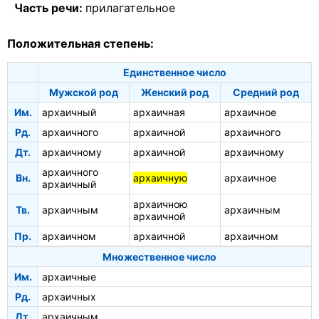
Часть речи:
прилагательное
Положительная степень:
Единственное число
Мужской род
Женский род
Средний род
Им.
архаичный
архаичная
архаичное
Рд.
архаичного
архаичной
архаичного
Дт.
архаичному
архаичной
архаичному
архаичного
Вн.
архаичную
архаичное
архаичный
архаичною
Тв.
архаичным
архаичным
архаичной
Пр.
архаичном
архаичной
архаичном
Множественное число
Им.
архаичные
Рд.
архаичных
Дт.
архаичным