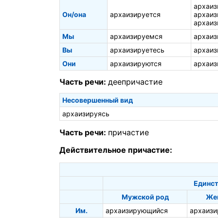
архаиз
Он/она
архаизируется
архаиз
архаиз
Мы
архаизируемся
архаиз
Вы
архаизируетесь
архаиз
Они
архаизируются
архаиз
Часть речи:
деепричастие
Несовершенный вид
архаизируясь
Часть речи:
причастие
Действительное причастие:
Единст
Мужской род
Же
Им.
архаизирующийся
архаиз