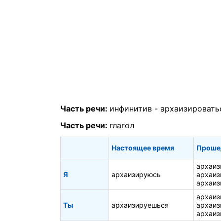
Часть речи:
инфинитив -
архаизировать
Часть речи:
глагол
Настоящее время
Проше
архаиз
Я
архаизируюсь
архаиз
архаиз
архаиз
Ты
архаизируешься
архаиз
архаиз