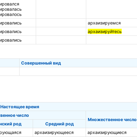
ировался
ировалась
ировалось
ировались
архаизируемся
ировались
архаизируйтесь
ировались
Совершенный вид
Настоящее время
венное число
Множественное число
нский род
Средний род
ирующаяся
архаизирующееся
архаизирующиеся