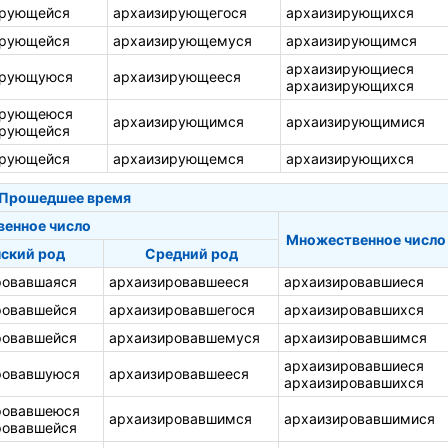
ирующейся
архаизирующегося
архаизирующихся
ирующейся
архаизирующемуся
архаизирующимся
архаизирующиеся
ирующуюся
архаизирующееся
архаизирующихся
ирующеюся
архаизирующимся
архаизирующимися
ирующейся
ирующейся
архаизирующемся
архаизирующихся
Прошедшее время
венное число
Множественное число
ский род
Средний род
ровавшаяся
архаизировавшееся
архаизировавшиеся
ровавшейся
архаизировавшегося
архаизировавшихся
ровавшейся
архаизировавшемуся
архаизировавшимся
архаизировавшиеся
ровавшуюся
архаизировавшееся
архаизировавшихся
ровавшеюся
архаизировавшимся
архаизировавшимися
ровавшейся