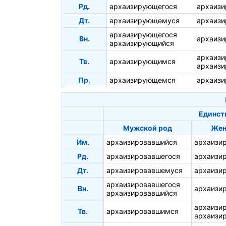
Рд.
архаизирующегося
архаиз
Дт.
архаизирующемуся
архаиз
архаизирующегося
Вн.
архаиз
архаизирующийся
архаиз
Тв.
архаизирующимся
архаиз
Пр.
архаизирующемся
архаиз
Единст
Мужской род
Жен
Им.
архаизировавшийся
архаизи
Рд.
архаизировавшегося
архаизи
Дт.
архаизировавшемуся
архаизи
архаизировавшегося
Вн.
архаизи
архаизировавшийся
архаизи
Тв.
архаизировавшимся
архаизи