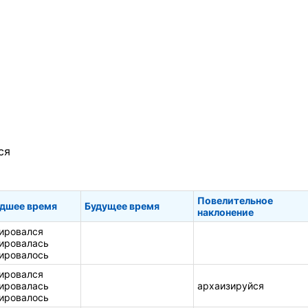
ся
Повелительное
дшее время
Будущее время
наклонение
ировался
ировалась
ировалось
ировался
ировалась
архаизируйся
ировалось