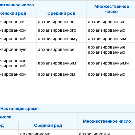
ственное число
Множественное
число
Женский род
Средний род
изированная
архаизированное
архаизированные
изированной
архаизированного
архаизированных
изированной
архаизированному
архаизированным
архаизированные
изированную
архаизированное
архаизированных
изированною
архаизированным
архаизированными
изированной
изированной
архаизированном
архаизированных
Настоящее время
число
Множественное число
од
Средний род
архаизируемо
архаизируемы