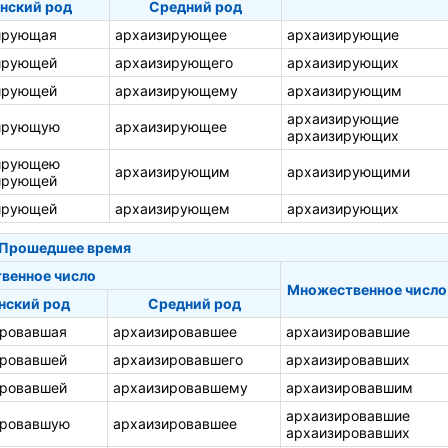
нский род
Средний род
ирующая
архаизирующее
архаизирующие
ирующей
архаизирующего
архаизирующих
ирующей
архаизирующему
архаизирующим
архаизирующие
ирующую
архаизирующее
архаизирующих
ирующею
архаизирующим
архаизирующими
ирующей
ирующей
архаизирующем
архаизирующих
Прошедшее время
венное число
Множественное число
нский род
Средний род
ировавшая
архаизировавшее
архаизировавшие
ировавшей
архаизировавшего
архаизировавших
ировавшей
архаизировавшему
архаизировавшим
архаизировавшие
ировавшую
архаизировавшее
архаизировавших