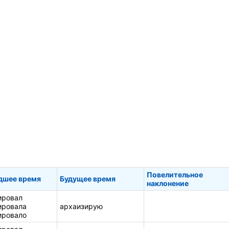
Повелительное
дшее время
Будущее время
наклонение
ировал
ировала
архаизирую
ировало