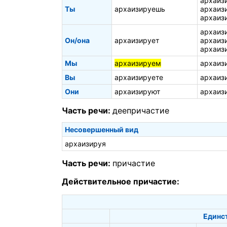
архаиз
Ты
архаизируешь
архаиз
архаиз
архаиз
Он/она
архаизирует
архаиз
архаиз
Мы
архаизируем
архаиз
Вы
архаизируете
архаиз
Они
архаизируют
архаиз
Часть речи:
деепричастие
Несовершенный вид
архаизируя
Часть речи:
причастие
Действительное причастие:
Единс