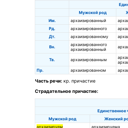
Един
Мужской род
Им.
архаизированный
арха
Рд.
архаизированного
арха
Дт.
архаизированному
арха
архаизированного
Вн.
арха
архаизированный
арха
Тв.
архаизированным
арха
Пр.
архаизированном
арха
Часть речи:
кр. причастие
Страдательное причастие:
Единственное 
Мужской род
Женский р
архаизируем
архаизируема