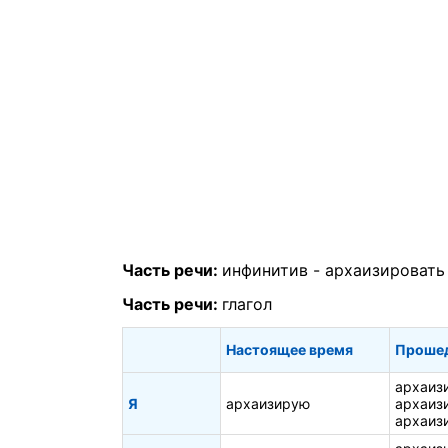
Часть речи:
инфинитив -
архаизировать
Часть речи:
глагол
Настоящее время
Проше
архаиз
Я
архаизирую
архаиз
архаиз