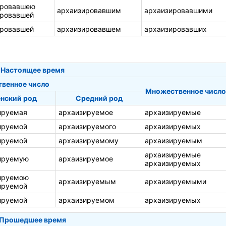
ировавшею
архаизировавшим
архаизировавшими
ировавшей
ировавшей
архаизировавшем
архаизировавших
Настоящее время
твенное число
Множественное число
нский род
Средний род
ируемая
архаизируемое
архаизируемые
ируемой
архаизируемого
архаизируемых
ируемой
архаизируемому
архаизируемым
архаизируемые
ируемую
архаизируемое
архаизируемых
ируемою
архаизируемым
архаизируемыми
ируемой
ируемой
архаизируемом
архаизируемых
Прошедшее время