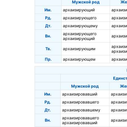
Мужской род
Же
Им.
архаизирующий
архаиз
Рд.
архаизирующего
архаиз
Дт.
архаизирующему
архаиз
архаизирующего
Вн.
архаиз
архаизирующий
архаиз
Тв.
архаизирующим
архаиз
Пр.
архаизирующем
архаиз
Единст
Мужской род
Же
Им.
архаизировавший
архаиз
Рд.
архаизировавшего
архаиз
Дт.
архаизировавшему
архаиз
архаизировавшего
Вн.
архаиз
архаизировавший