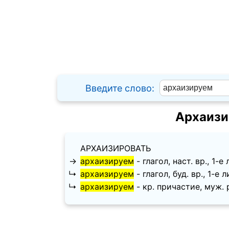
Введите слово:
Архаизи
АРХАИЗИРОВАТЬ
→
архаизируем
- глагол, наст. вр., 1-е 
↳
архаизируем
- глагол, буд. вр., 1-е л
↳
архаизируем
- кр. причастие, муж. p.