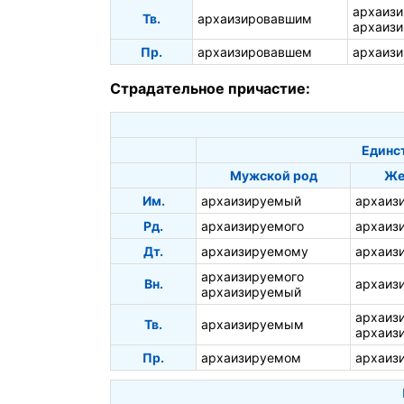
архаиз
Тв.
архаизировавшим
архаиз
Пр.
архаизировавшем
архаиз
Страдательное причастие:
Единс
Мужской род
Же
Им.
архаизируемый
архаиз
Рд.
архаизируемого
архаиз
Дт.
архаизируемому
архаиз
архаизируемого
Вн.
архаиз
архаизируемый
архаиз
Тв.
архаизируемым
архаиз
Пр.
архаизируемом
архаиз