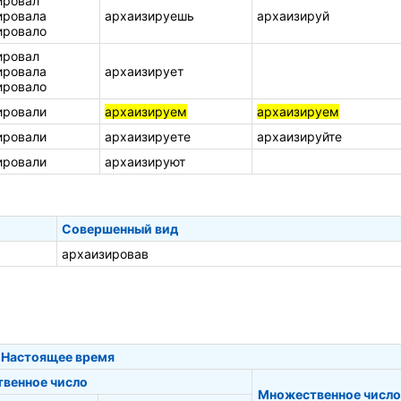
ировал
ировала
архаизируешь
архаизируй
ировало
ировал
ировала
архаизирует
ировало
ировали
архаизируем
архаизируем
ировали
архаизируете
архаизируйте
ировали
архаизируют
Совершенный вид
архаизировав
Настоящее время
твенное число
Множественное число