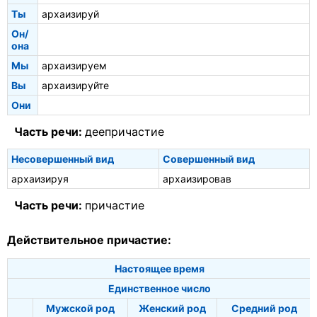
Ты
архаизируй
Он/
она
Мы
архаизируем
Вы
архаизируйте
Они
Часть речи:
деепричастие
Несовершенный вид
Совершенный вид
архаизируя
архаизировав
Часть речи:
причастие
Действительное причастие:
Настоящее время
Единственное число
Мужской род
Женский род
Средний род