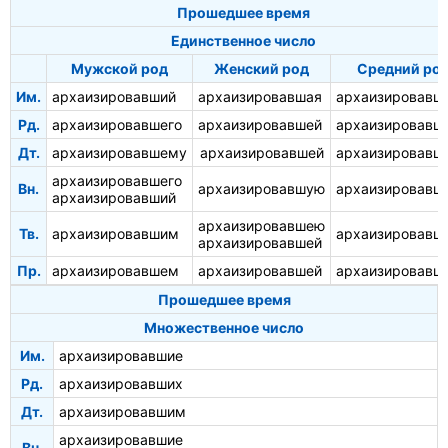
Прошедшее время
Единственное число
Мужской род
Женский род
Средний ро
Им.
архаизировавший
архаизировавшая
архаизировавш
Рд.
архаизировавшего
архаизировавшей
архаизировавш
Дт.
архаизировавшему
архаизировавшей
архаизировавш
архаизировавшего
Вн.
архаизировавшую
архаизировавш
архаизировавший
архаизировавшею
Тв.
архаизировавшим
архаизировавш
архаизировавшей
Пр.
архаизировавшем
архаизировавшей
архаизировавш
Прошедшее время
Множественное число
Им.
архаизировавшие
Рд.
архаизировавших
Дт.
архаизировавшим
архаизировавшие
Вн.