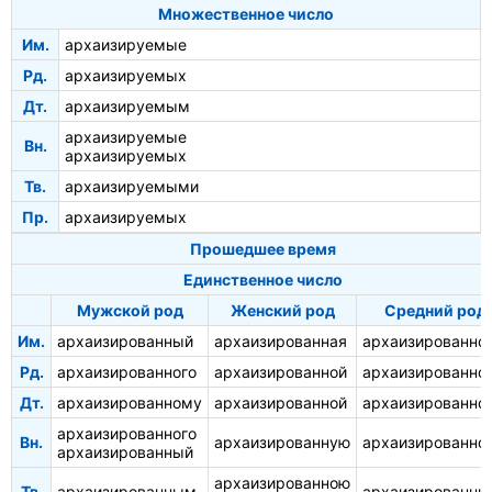
Множественное число
Им.
архаизируемые
Рд.
архаизируемых
Дт.
архаизируемым
архаизируемые
Вн.
архаизируемых
Тв.
архаизируемыми
Пр.
архаизируемых
Прошедшее время
Единственное число
Мужской род
Женский род
Средний род
Им.
архаизированный
архаизированная
архаизированно
Рд.
архаизированного
архаизированной
архаизированно
Дт.
архаизированному
архаизированной
архаизированно
архаизированного
Вн.
архаизированную
архаизированно
архаизированный
архаизированною
Тв.
архаизированным
архаизированн