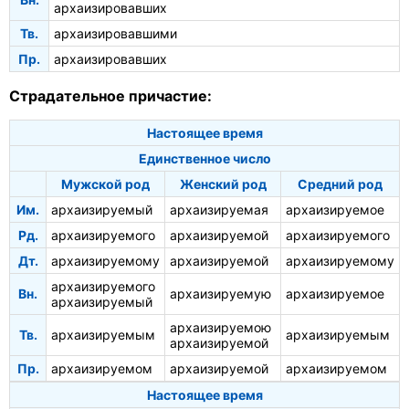
архаизировавших
Тв.
архаизировавшими
Пр.
архаизировавших
Страдательное причастие:
Настоящее время
Единственное число
Мужской род
Женский род
Средний род
Им.
архаизируемый
архаизируемая
архаизируемое
Рд.
архаизируемого
архаизируемой
архаизируемого
Дт.
архаизируемому
архаизируемой
архаизируемому
архаизируемого
Вн.
архаизируемую
архаизируемое
архаизируемый
архаизируемою
Тв.
архаизируемым
архаизируемым
архаизируемой
Пр.
архаизируемом
архаизируемой
архаизируемом
Настоящее время