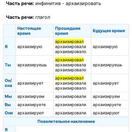
Часть речи:
инфинитив -
архаизировать
Часть речи:
глагол
Настоящее
Прошедшее
Будущее время
время
время
архаизировал
Я
архаизирую
архаизировала
архаизирую
архаизировало
архаизировал
Ты
архаизируешь
архаизировала
архаизируешь
архаизировало
архаизировал
Он/
архаизирует
архаизировала
архаизирует
она
архаизировало
Мы
архаизируем
архаизировали
архаизируем
Вы
архаизируете
архаизировали
архаизируете
Они
архаизируют
архаизировали
архаизируют
Повелительное наклонение
Я