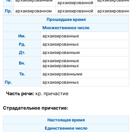
архаизированной
Пр.
архаизированном
архаизированной
архаизированно
Прошедшее время
Множественное число
Им.
архаизированные
Рд.
архаизированных
Дт.
архаизированным
архаизированные
Вн.
архаизированных
Тв.
архаизированными
Пр.
архаизированных
Часть речи:
кр. причастие
Страдательное причастие:
Настоящее время
Единственное число