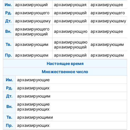
Им.
архаизирующий
архаизирующая
архаизирующее
Рд.
архаизирующего
архаизирующей
архаизирующего
Дт.
архаизирующему
архаизирующей
архаизирующему
архаизирующего
Вн.
архаизирующую
архаизирующее
архаизирующий
архаизирующею
Тв.
архаизирующим
архаизирующим
архаизирующей
Пр.
архаизирующем
архаизирующей
архаизирующем
Настоящее время
Множественное число
Им.
архаизирующие
Рд.
архаизирующих
Дт.
архаизирующим
архаизирующие
Вн.
архаизирующих
Тв.
архаизирующими
Пр.
архаизирующих