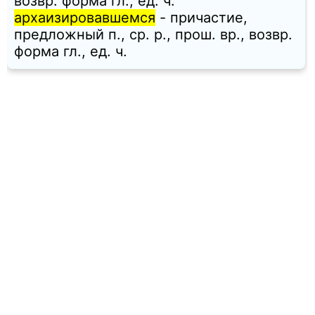
возвр. форма гл., ед. ч.
архаизировавшемся
- причастие,
предложный п., ср. p., прош. вр., возвр.
форма гл., ед. ч.