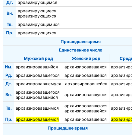
Дт.
архаизирующимся
архаизирующиеся
Вн.
архаизирующихся
Тв.
архаизирующимися
Пр.
архаизирующихся
Прошедшее время
Единственное число
Мужской род
Женский род
Средни
Им.
архаизировавшийся
архаизировавшаяся
архаизиро
Рд.
архаизировавшегося
архаизировавшейся
архаизиро
Дт.
архаизировавшемуся
архаизировавшейся
архаизиро
архаизировавшегося
Вн.
архаизировавшуюся
архаизиро
архаизировавшийся
архаизировавшеюся
Тв.
архаизировавшимся
архаизиро
архаизировавшейся
Пр.
архаизировавшемся
архаизировавшейся
архаизиро
Прошедшее время