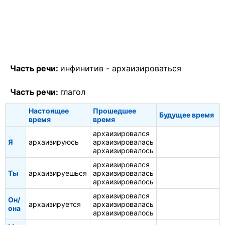
Часть речи:
инфинитив -
архаизироваться
Часть речи:
глагол
Настоящее
Прошедшее
Будущее время
время
время
архаизировался
Я
архаизируюсь
архаизировалась
архаизировалось
архаизировался
Ты
архаизируешься
архаизировалась
архаизировалось
архаизировался
Он/
архаизируется
архаизировалась
она
архаизировалось