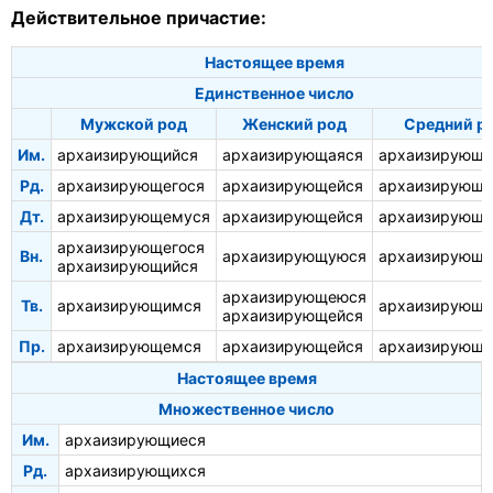
Действительное причастие:
Настоящее время
Единственное число
Мужской род
Женский род
Средний р
Им.
архаизирующийся
архаизирующаяся
архаизирующе
Рд.
архаизирующегося
архаизирующейся
архаизирующе
Дт.
архаизирующемуся
архаизирующейся
архаизирующ
архаизирующегося
Вн.
архаизирующуюся
архаизирующе
архаизирующийся
архаизирующеюся
Тв.
архаизирующимся
архаизирующ
архаизирующейся
Пр.
архаизирующемся
архаизирующейся
архаизирующ
Настоящее время
Множественное число
Им.
архаизирующиеся
Рд.
архаизирующихся