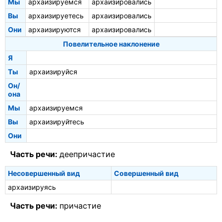
Мы
архаизируемся
архаизировались
Вы
архаизируетесь
архаизировались
Они
архаизируются
архаизировались
Повелительное наклонение
Я
Ты
архаизируйся
Он/
она
Мы
архаизируемся
Вы
архаизируйтесь
Они
Часть речи:
деепричастие
Несовершенный вид
Совершенный вид
архаизируясь
Часть речи:
причастие