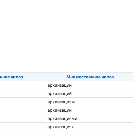
нное число
Множественное число
архаизации
архаизаций
архаизациям
архаизации
архаизациями
архаизациях