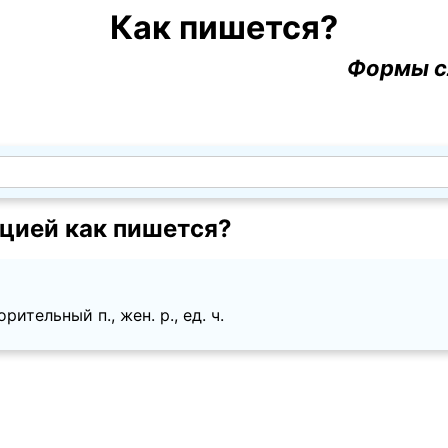
Как пишется?
Формы с
цией как пишется?
ительный п., жен. p., ед. ч.