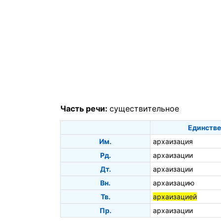
Часть речи:
существительное
Единстве
Им.
архаизация
Рд.
архаизации
Дт.
архаизации
Вн.
архаизацию
Тв.
архаизацией
Пр.
архаизации