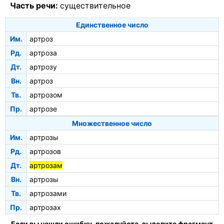
Часть речи:
существительное
Единственное число
Им.
артроз
Рд.
артроза
Дт.
артрозу
Вн.
артроз
Тв.
артрозом
Пр.
артрозе
Множественное число
Им.
артрозы
Рд.
артрозов
Дт.
артрозам
Вн.
артрозы
Тв.
артрозами
Пр.
артрозах
Если вы нашли ошибку, пожалуйста, выделите фрагмент