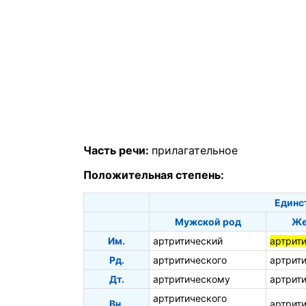
Часть речи:
прилагательное
Положительная степень:
Единс
Мужской род
Же
Им.
артритический
артрит
Рд.
артритического
артрит
Дт.
артритическому
артрит
артритического
Вн.
артрит