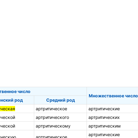
твенное число
Множественное число
нский род
Средний род
ическая
артритическое
артритические
ической
артритического
артритических
ической
артритическому
артритическим
артритические
ическую
артритическое