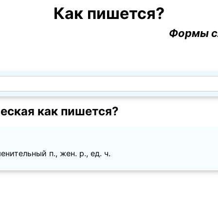
Как пишется?
Формы с
еская как пишется?
нительный п., жен. p., ед. ч.