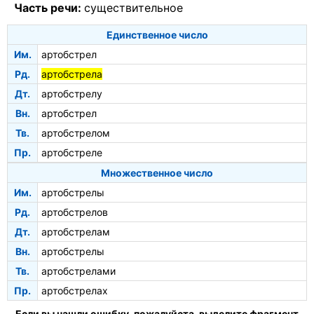
Часть речи:
существительное
Единственное число
Им.
артобстрел
Рд.
артобстрела
Дт.
артобстрелу
Вн.
артобстрел
Тв.
артобстрелом
Пр.
артобстреле
Множественное число
Им.
артобстрелы
Рд.
артобстрелов
Дт.
артобстрелам
Вн.
артобстрелы
Тв.
артобстрелами
Пр.
артобстрелах
Если вы нашли ошибку, пожалуйста, выделите фрагмент