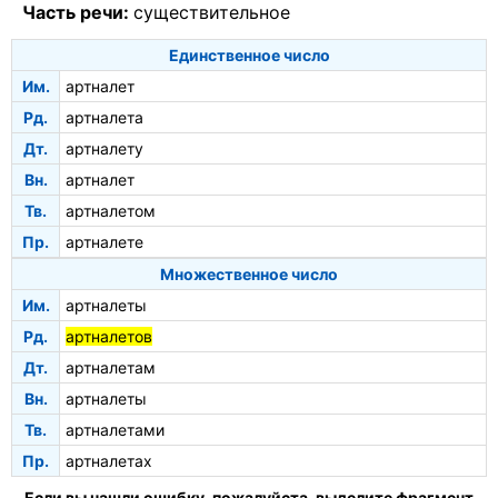
Часть речи:
существительное
Единственное число
Им.
артналет
Рд.
артналета
Дт.
артналету
Вн.
артналет
Тв.
артналетом
Пр.
артналете
Множественное число
Им.
артналеты
Рд.
артналетов
Дт.
артналетам
Вн.
артналеты
Тв.
артналетами
Пр.
артналетах
Если вы нашли ошибку, пожалуйста, выделите фрагмент