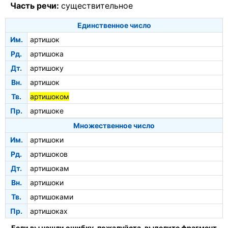
Часть речи:
существительное
Единственное число
Им.
артишок
Рд.
артишока
Дт.
артишоку
Вн.
артишок
Тв.
артишоком
Пр.
артишоке
Множественное число
Им.
артишоки
Рд.
артишоков
Дт.
артишокам
Вн.
артишоки
Тв.
артишоками
Пр.
артишоках
Если вы нашли ошибку, пожалуйста, выделите фрагмент