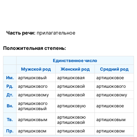
Часть речи:
прилагательное
Положительная степень:
Единственное число
Мужской род
Женский род
Средний род
Им.
артишоковый
артишоковая
артишоковое
Рд.
артишокового
артишоковой
артишокового
Дт.
артишоковому
артишоковой
артишоковому
артишокового
Вн.
артишоковую
артишоковое
артишоковый
артишоковою
Тв.
артишоковым
артишоковым
артишоковой
Пр.
артишоковом
артишоковой
артишоковом