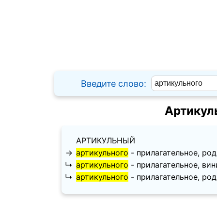
Введите слово:
Артикул
АРТИКУЛЬНЫЙ
→
артикульного
- прилагательное, роди
↳
артикульного
- прилагательное, винит
↳
артикульного
- прилагательное, родит