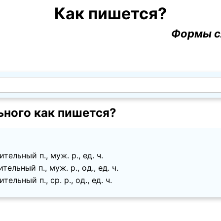
Как пишется?
Формы с
ьного как пишется?
тельный п., муж. p., ед. ч.
ельный п., муж. p., од., ед. ч.
ельный п., ср. p., од., ед. ч.