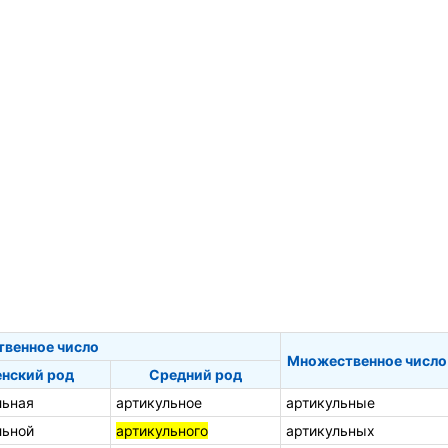
твенное число
Множественное число
нский род
Средний род
льная
артикульное
артикульные
льной
артикульного
артикульных