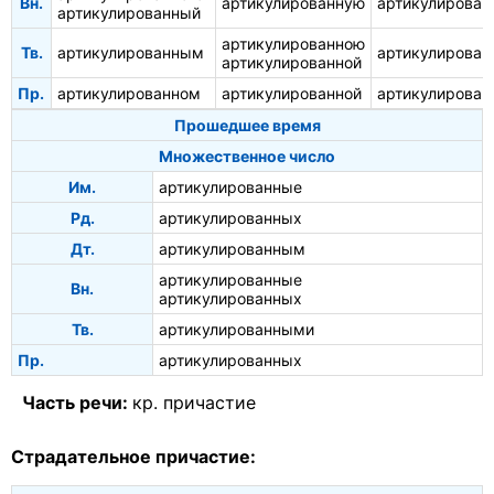
Вн.
артикулированную
артикулирован
артикулированный
артикулированною
Тв.
артикулированным
артикулирова
артикулированной
Пр.
артикулированном
артикулированной
артикулирован
Прошедшее время
Множественное число
Им.
артикулированные
Рд.
артикулированных
Дт.
артикулированным
артикулированные
Вн.
артикулированных
Тв.
артикулированными
Пр.
артикулированных
Часть речи:
кр. причастие
Страдательное причастие: