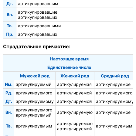
Дт.
артикулировавшим
артикулировавшие
Вн.
артикулировавших
Тв.
артикулировавшими
Пр.
артикулировавших
Страдательное причастие:
Настоящее время
Единственное число
Мужской род
Женский род
Средний род
Им.
артикулируемый
артикулируемая
артикулируемое
Рд.
артикулируемого
артикулируемой
артикулируемого
Дт.
артикулируемому
артикулируемой
артикулируемому
артикулируемого
Вн.
артикулируемую
артикулируемое
артикулируемый
артикулируемою
Тв.
артикулируемым
артикулируемым
артикулируемой