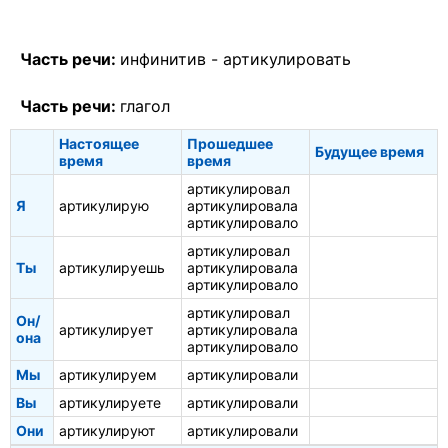
Часть речи:
инфинитив -
артикулировать
Часть речи:
глагол
Настоящее
Прошедшее
Будущее время
время
время
артикулировал
Я
артикулирую
артикулировала
артикулировало
артикулировал
Ты
артикулируешь
артикулировала
артикулировало
артикулировал
Он/
артикулирует
артикулировала
она
артикулировало
Мы
артикулируем
артикулировали
Вы
артикулируете
артикулировали
Они
артикулируют
артикулировали