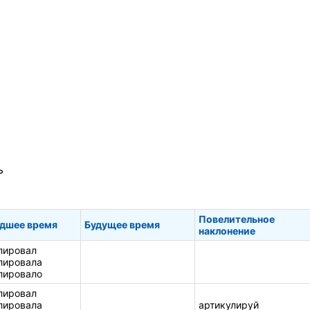
ь
Повелительное
дшее время
Будущее время
наклонение
лировал
лировала
лировало
лировал
лировала
артикулируй