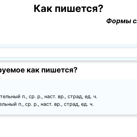
Как пишется?
Формы с
руемое как пишется?
льный п., ср. p., наст. вр., страд, ед. ч.
ьный п., ср. p., наст. вр., страд, ед. ч.