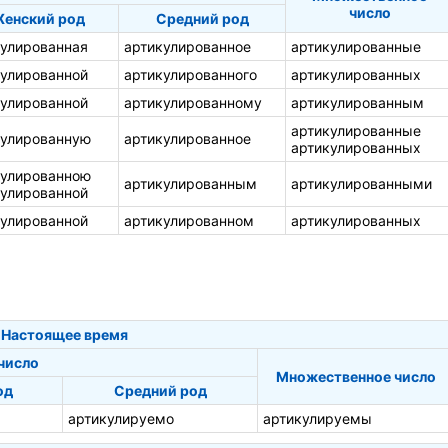
число
енский род
Средний род
кулированная
артикулированное
артикулированные
кулированной
артикулированного
артикулированных
кулированной
артикулированному
артикулированным
артикулированные
кулированную
артикулированное
артикулированных
кулированною
артикулированным
артикулированными
кулированной
кулированной
артикулированном
артикулированных
Настоящее время
число
Множественное число
од
Средний род
артикулируемо
артикулируемы