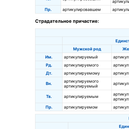
артикул
Пр.
артикулировавшем
артикул
Страдательное причастие:
Единс
Мужской род
Же
Им.
артикулируемый
артику
Рд.
артикулируемого
артику
Дт.
артикулируемому
артику
артикулируемого
Вн.
артику
артикулируемый
артику
Тв.
артикулируемым
артику
Пр.
артикулируемом
артику
Един