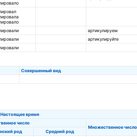
лировало
лировал
лировала
лировало
лировали
артикулируем
лировали
артикулируйте
лировали
Совершенный вид
Настоящее время
твенное число
Множественное число
нский род
Средний род