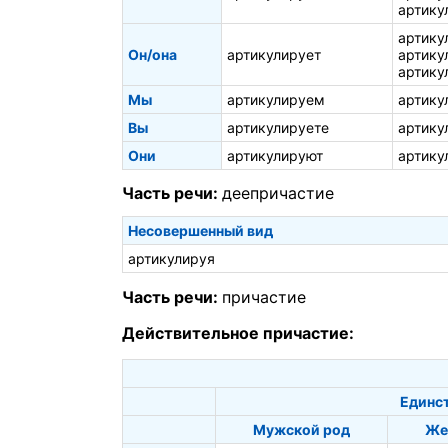
артику
артику
Он/она
артикулирует
артику
артику
Мы
артикулируем
артику
Вы
артикулируете
артику
Они
артикулируют
артику
Часть речи:
деепричастие
Несовершенный вид
артикулируя
Часть речи:
причастие
Действительное причастие:
Единс
Мужской род
Же