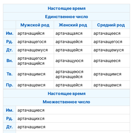
Настоящее время
Единственное число
Мужской род
Женский род
Средний род
Им.
артачащийся
артачащаяся
артачащееся
Рд.
артачащегося
артачащейся
артачащегося
Дт.
артачащемуся
артачащейся
артачащемуся
артачащегося
Вн.
артачащуюся
артачащееся
артачащийся
артачащеюся
Тв.
артачащимся
артачащимся
артачащейся
Пр.
артачащемся
артачащейся
артачащемся
Настоящее время
Множественное число
Им.
артачащиеся
Рд.
артачащихся
Дт.
артачащимся