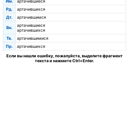
Им.
артачившиеся
Рд.
артачившихся
Дт.
артачившимся
артачившиеся
Вн.
артачившихся
Тв.
артачившимися
Пр.
артачившихся
Если вы нашли ошибку, пожалуйста, выделите фрагмент
текста и нажмите Ctrl+Enter.