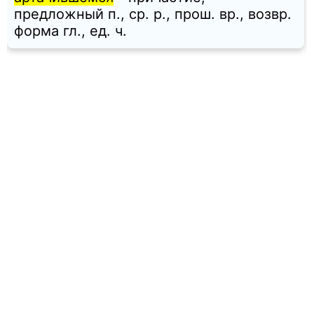
предложный п., ср. p., прош. вр., возвр.
форма гл., ед. ч.