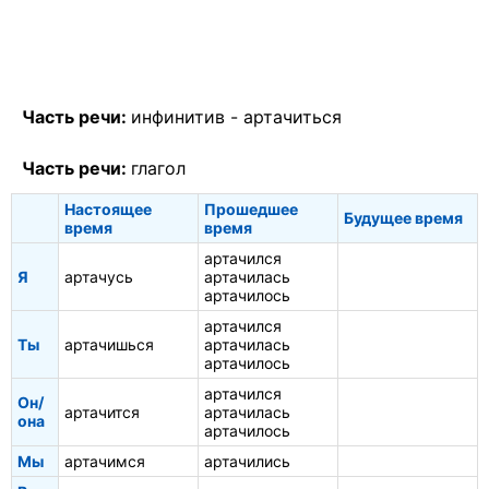
Часть речи:
инфинитив -
артачиться
Часть речи:
глагол
Настоящее
Прошедшее
Будущее время
время
время
артачился
Я
артачусь
артачилась
артачилось
артачился
Ты
артачишься
артачилась
артачилось
артачился
Он/
артачится
артачилась
она
артачилось
Мы
артачимся
артачились