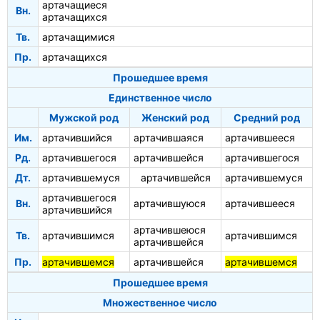
артачащиеся
Вн.
артачащихся
Тв.
артачащимися
Пр.
артачащихся
Прошедшее время
Единственное число
Мужской род
Женский род
Средний род
Им.
артачившийся
артачившаяся
артачившееся
Рд.
артачившегося
артачившейся
артачившегося
Дт.
артачившемуся
артачившейся
артачившемуся
артачившегося
Вн.
артачившуюся
артачившееся
артачившийся
артачившеюся
Тв.
артачившимся
артачившимся
артачившейся
Пр.
артачившемся
артачившейся
артачившемся
Прошедшее время
Множественное число