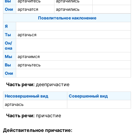
Вы
артачитесь
артачились
Они
артачатся
артачились
Повелительное наклонение
Я
Ты
артачься
Он/
она
Мы
артачимся
Вы
артачьтесь
Они
Часть речи:
деепричастие
Несовершенный вид
Совершенный вид
артачась
Часть речи:
причастие
Действительное причастие: