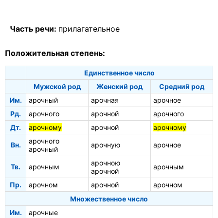
Часть речи:
прилагательное
Положительная степень:
Единственное число
Мужской род
Женский род
Средний род
Им.
арочный
арочная
арочное
Рд.
арочного
арочной
арочного
Дт.
арочному
арочной
арочному
арочного
Вн.
арочную
арочное
арочный
арочною
Тв.
арочным
арочным
арочной
Пр.
арочном
арочной
арочном
Множественное число
Им.
арочные