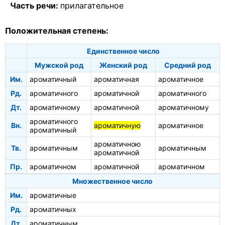
Часть речи:
прилагательное
Положительная степень:
Единственное число
Мужской род
Женский род
Средний род
Им.
ароматичный
ароматичная
ароматичное
Рд.
ароматичного
ароматичной
ароматичного
Дт.
ароматичному
ароматичной
ароматичному
ароматичного
Вн.
ароматичную
ароматичное
ароматичный
ароматичною
Тв.
ароматичным
ароматичным
ароматичной
Пр.
ароматичном
ароматичной
ароматичном
Множественное число
Им.
ароматичные
Рд.
ароматичных
Дт.
ароматичным