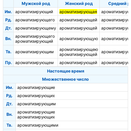
Мужской род
Женский род
Средний р
Им.
ароматизирующий
ароматизирующая
ароматизиру
Рд.
ароматизирующего
ароматизирующей
ароматизирую
Дт.
ароматизирующему
ароматизирующей
ароматизиру
ароматизирующего
Вн.
ароматизирующую
ароматизиру
ароматизирующий
ароматизирующею
Тв.
ароматизирующим
ароматизиру
ароматизирующей
Пр.
ароматизирующем
ароматизирующей
ароматизиру
Настоящее время
Множественное число
Им.
ароматизирующие
Рд.
ароматизирующих
Дт.
ароматизирующим
ароматизирующие
Вн.
ароматизирующих
Тв.
ароматизирующими