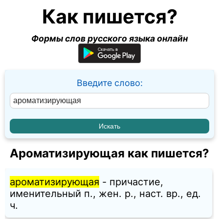
Как пишется?
Формы слов русского языка онлайн
Введите слово:
Ароматизирующая как пишется?
ароматизирующая
- причастие,
именительный п., жен. p., наст. вр., ед.
ч.