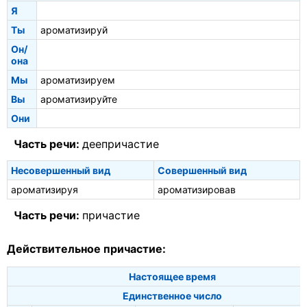
Я
Ты
ароматизируй
Он/
она
Мы
ароматизируем
Вы
ароматизируйте
Они
Часть речи:
деепричастие
Несовершенный вид
Совершенный вид
ароматизируя
ароматизировав
Часть речи:
причастие
Действительное причастие:
Настоящее время
Единственное число