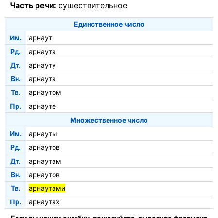
Часть речи:
существительное
Единственное число
Им.
арнаут
Рд.
арнаута
Дт.
арнауту
Вн.
арнаута
Тв.
арнаутом
Пр.
арнауте
Множественное число
Им.
арнауты
Рд.
арнаутов
Дт.
арнаутам
Вн.
арнаутов
Тв.
арнаутами
Пр.
арнаутах
Если вы нашли ошибку, пожалуйста, выделите фрагмент