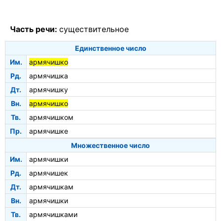
Часть речи:
существительное
Единственное число
Им.
армячишко
Рд.
армячишка
Дт.
армячишку
Вн.
армячишко
Тв.
армячишком
Пр.
армячишке
Множественное число
Им.
армячишки
Рд.
армячишек
Дт.
армячишкам
Вн.
армячишки
Тв.
армячишками