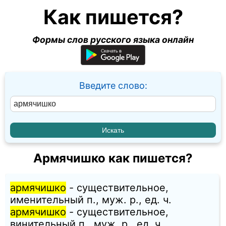
Как пишется?
Формы слов русского языка онлайн
Введите слово:
Армячишко как пишется?
армячишко
- существительное,
именительный п., муж. p., ед. ч.
армячишко
- существительное,
винительный п., муж. p., ед. ч.