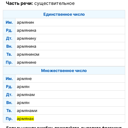
Часть речи:
существительное
Единственное число
Им.
армянин
Рд.
армянина
Дт.
армянину
Вн.
армянина
Тв.
армянином
Пр.
армянине
Множественное число
Им.
армяне
Рд.
армян
Дт.
армянам
Вн.
армян
Тв.
армянами
Пр.
армянах
Если вы нашли ошибку, пожалуйста, выделите фрагмент