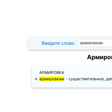
Введите слово:
Армиров
АРМИРОВКА
→
армировкам
- существительное, дате