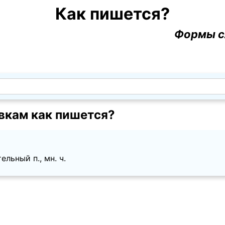
Как пишется?
Формы с
кам как пишется?
льный п., мн. ч.