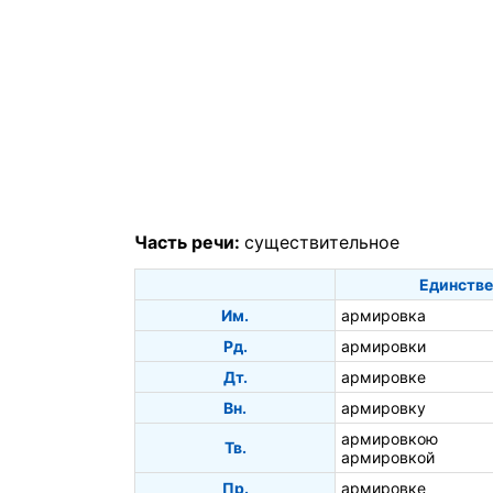
Часть речи:
существительное
Единстве
Им.
армировка
Рд.
армировки
Дт.
армировке
Вн.
армировку
армировкою
Тв.
армировкой
Пр.
армировке