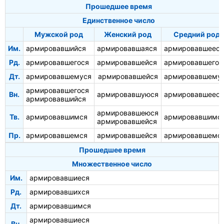
Прошедшее время
Единственное число
Мужской род
Женский род
Средний род
Им.
армировавшийся
армировавшаяся
армировавшееся
Рд.
армировавшегося
армировавшейся
армировавшегос
Дт.
армировавшемуся
армировавшейся
армировавшему
армировавшегося
Вн.
армировавшуюся
армировавшееся
армировавшийся
армировавшеюся
Тв.
армировавшимся
армировавшимс
армировавшейся
Пр.
армировавшемся
армировавшейся
армировавшемс
Прошедшее время
Множественное число
Им.
армировавшиеся
Рд.
армировавшихся
Дт.
армировавшимся
армировавшиеся
Вн.