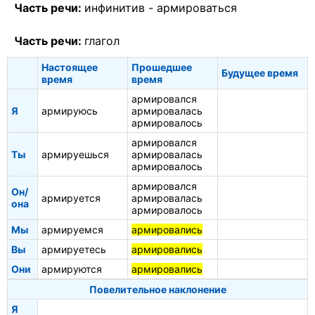
Часть речи:
инфинитив -
армироваться
Часть речи:
глагол
Настоящее
Прошедшее
Будущее время
время
время
армировался
Я
армируюсь
армировалась
армировалось
армировался
Ты
армируешься
армировалась
армировалось
армировался
Он/
армируется
армировалась
она
армировалось
Мы
армируемся
армировались
Вы
армируетесь
армировались
Они
армируются
армировались
Повелительное наклонение
Я