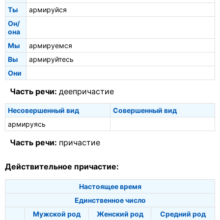
Ты
армируйся
Он/
она
Мы
армируемся
Вы
армируйтесь
Они
Часть речи:
деепричастие
Несовершенный вид
Совершенный вид
армируясь
Часть речи:
причастие
Действительное причастие:
Настоящее время
Единственное число
Мужской род
Женский род
Средний род