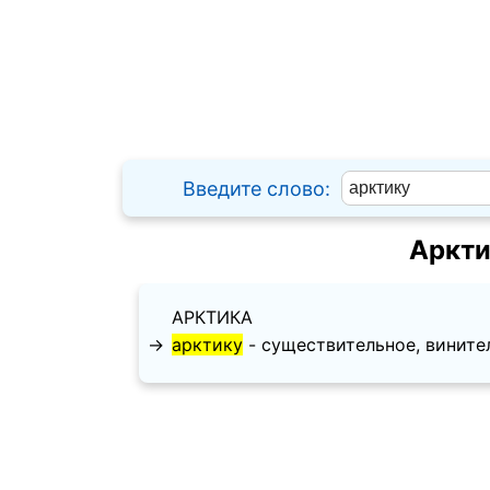
Введите слово:
Аркти
АРКТИКА
→
арктику
- существительное, винительн