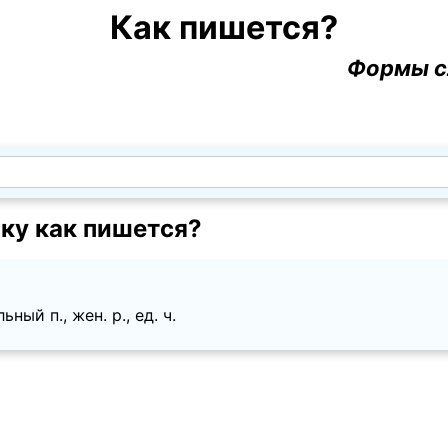
Как пишется?
Формы с
ку как пишется?
ый п., жен. p., ед. ч.