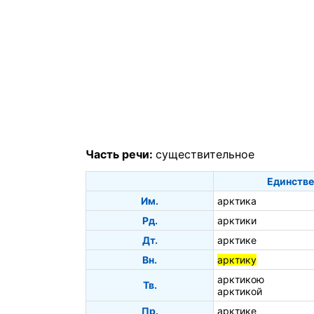
Часть речи:
существительное
Единстве
Им.
арктика
Рд.
арктики
Дт.
арктике
Вн.
арктику
арктикою
Тв.
арктикой
Пр.
арктике