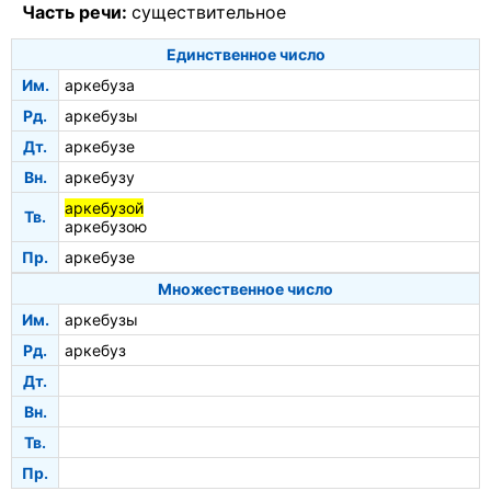
Часть речи:
существительное
Единственное число
Им.
аркебуза
Рд.
аркебузы
Дт.
аркебузе
Вн.
аркебузу
аркебузой
Тв.
аркебузою
Пр.
аркебузе
Множественное число
Им.
аркебузы
Рд.
аркебуз
Дт.
Вн.
Тв.
Пр.